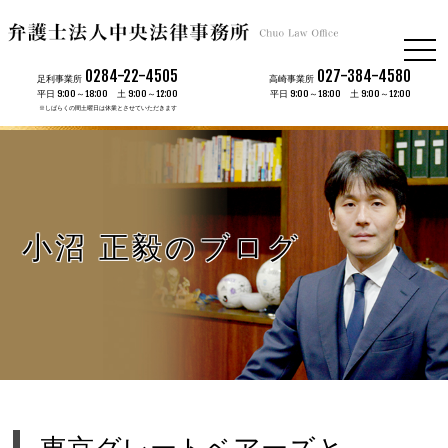
togg
navi
0284-22-4505
027-384-4580
足利事業所
高崎事業所
平日 9:00～18:00 土 9:00～12:00
平日 9:00～18:00 土 9:00～12:00
※しばらくの間土曜日は休業とさせていただきます
小沼 正毅のブログ