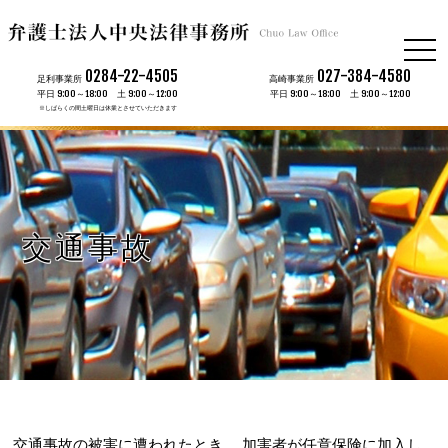
togg
navi
0284-22-4505
027-384-4580
足利事業所
高崎事業所
平日 9:00～18:00 土 9:00～12:00
平日 9:00～18:00 土 9:00～12:00
※しばらくの間土曜日は休業とさせていただきます
交通事故
交通事故の被害に遭われたとき、 加害者が任意保険に加入し