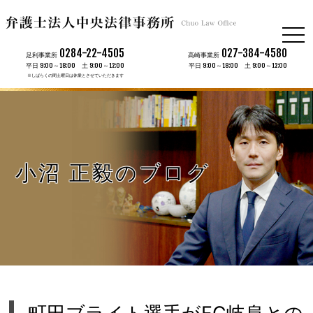
togg
navi
0284-22-4505
027-384-4580
足利事業所
高崎事業所
平日 9:00～18:00 土 9:00～12:00
平日 9:00～18:00 土 9:00～12:00
※しばらくの間土曜日は休業とさせていただきます
小沼 正毅のブログ