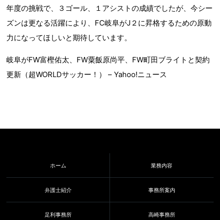
年度の挑戦で、３ゴール、１アシストの成績でしたが、今シー
ズンは更なる活躍により、FC岐阜がJ２に昇格するための原動
力になってほしいと期待しています。
岐阜がFW富樫佑太、FW粟飯原尚平、FW町田ブライトと契約
更新（超WORLDサッカー！） – Yahoo!ニュース
ホーム
業務内容
弁護士紹介
事務所案内
足利事務所
高崎事務所