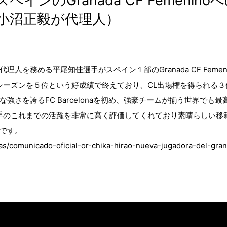
インのGranada CF Femeni
小沼正毅が代理人）
を務める平尾知佳選手がスペイン１部のGranada CF Feme
noは直近のシーズンを５位という好成績で終えており、CL出場権を得ら
強さを誇るFC Barcelonaを初め、強豪チームが揃う世界でも
noは平尾選手のこれまでの活躍を非常に高く評価してくれており素晴らし
です。
ias/comunicado-oficial-or-chika-hirao-nueva-jugadora-del-gra